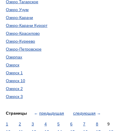
Озеро Тагарское
Озеро Учум
Озеро-Карачи
Озеро-Карачи Курорт
Озеро-Красилово
Озеро-Куреево
Озеро-Петровское
Озерпах
Озерск
Озерск 1
Озерск 10
Озерск 2
Озерск 3
Страницы
←
предыдущая
следующая
→
1
2
3
4
5
6
7
8
9